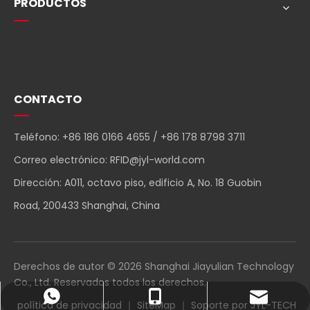
PRODUCTOS
Navegación rápida
CONTACTO
Teléfono: +86 186 0166 4655 / +86 178 8798 3711
Correo electrónico:
RFID@jyl-world.com
Dirección: A011, octavo piso, edificio A, No. 18 Guobin
Road, 200433 Shanghai, China
Derechos de autor ©
2026
Shanghai Jiayulian Technology
Co., Ltd. Reservados todos los derechos.
RFID@jyl-world.com
+86-18601664655
+86 18601664655
política de privacidad
｜
SiteMap
｜ Soporte por
JYL-TECH