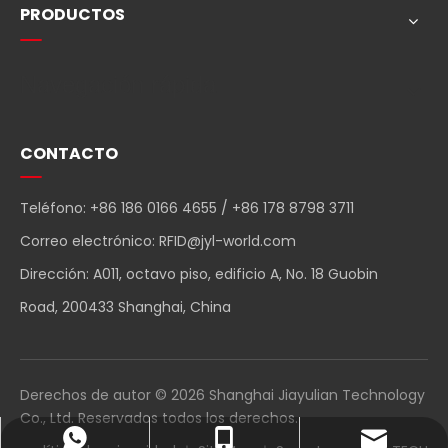
PRODUCTOS
Navegación rápida
CONTACTO
Teléfono: +86 186 0166 4655 / +86 178 8798 3711
Correo electrónico:
RFID@jyl-world.com
Dirección: A011, octavo piso, edificio A, No. 18 Guobin
Road, 200433 Shanghai, China
Derechos de autor ©
2026
Shanghai Jiayulian Technology
Co., Ltd. Reservados todos los derechos.
RFID@jyl-world.com
+86-18601664655
+86 18601664655