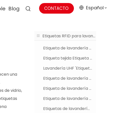
Español
ble
Blog
CONTACTO
Etiquetas RFID para lavandería
Etiqueta de lavandería rfid
Etiqueta tejida Etiqueta de lavandería RFID
Lavandería UHF 'Etiqueta en rollo'
recen una
Etiqueta de lavandería de doble frecuencia
,
Etiqueta de lavandería RFID de silicona
s de vidrio,
etiquetas
Etiqueta de lavandería con botón RFID
tena
Etiquetas de lavandería RFID satinada de sellado