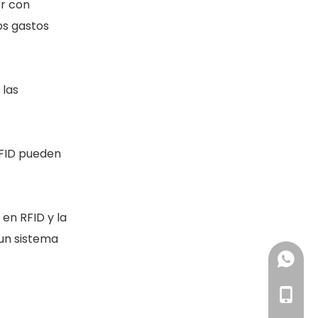
er con
os gastos
 las
RFID pueden
​en RFID y la
un sistema
+86 18
+86 19
+86-18