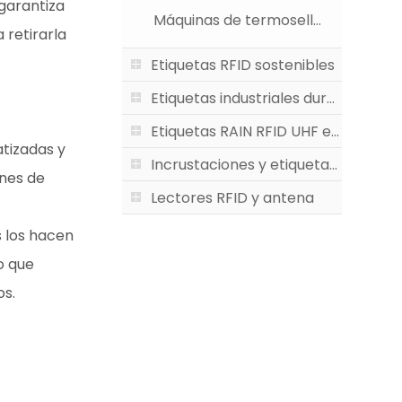
garantiza
Máquinas de termosellado
 retirarla
Etiquetas RFID sostenibles
Etiquetas industriales duras RFID
Etiquetas RAIN RFID UHF e incrustaciones UHF
tizadas y
Incrustaciones y etiquetas HF y NFC
ones de
Lectores RFID y antena
 los hacen
o que
os.