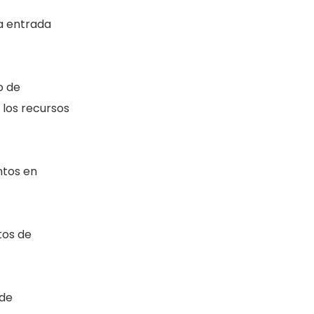
la entrada
o de
 los recursos
ntos en
tos de
 de