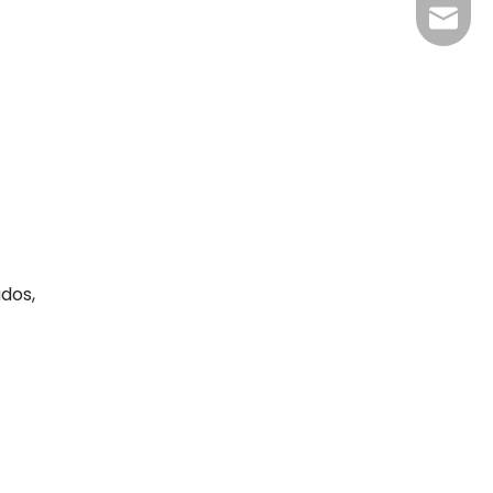
RFID@jy
dos,