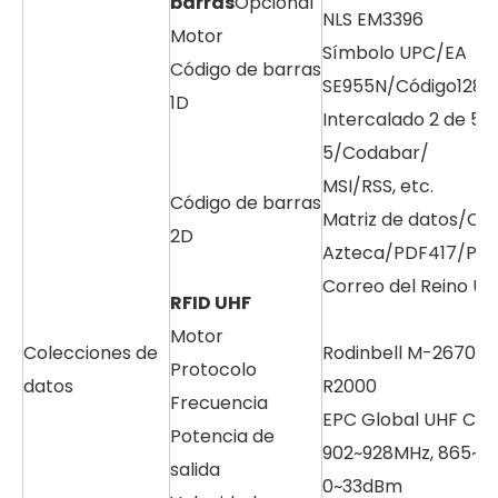
barras
Opcional
NLS EM3396
Motor
Símbolo UPC/EA
Código de barras
SE955N/Código128/
1D
Intercalado 2 de 5/
5/Codabar/
MSI/RSS, etc.
Código de barras
Matriz de datos/Có
2D
Azteca/PDF417/Plan
Correo del Reino Uni
RFID UHF
Motor
Colecciones de
Rodinbell M-2670Air
Protocolo
datos
R2000
Frecuencia
EPC Global UHF Cla
Potencia de
902~928MHz, 865~8
salida
0~33dBm