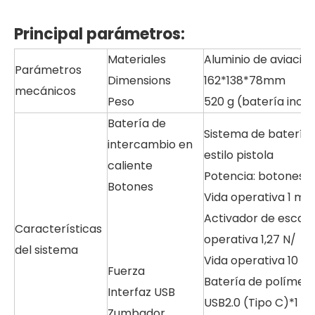
Principal
parámetros
:
Materiales
Aluminio de aviación
Parámetros
Dimensions
162*138*78mm
mecánicos
Peso
520 g (batería incl
Batería de
Sistema de batería 
intercambio en
estilo pistola
caliente
Potencia: botones A
Botones
Vida operativa 1 mill
Activador de escan
Características
operativa 1,27 N/
del sistema
Vida operativa 10 mi
Fuerza
Batería de polímero
Interfaz USB
USB2.0 (Tipo C)*1
Zumbador