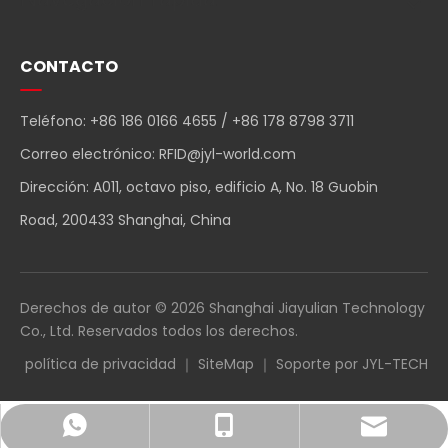
CONTACTO
Teléfono: +86 186 0166 4655 / +86 178 8798 3711
Correo electrónico:
RFID@jyl-world.com
Dirección: A011, octavo piso, edificio A, No. 18 Guobin
Road, 200433 Shanghai, China
Derechos de autor ©
2026
Shanghai Jiayulian Technology
Co., Ltd. Reservados todos los derechos.
política de privacidad
｜
SiteMap
｜ Soporte por
JYL-TECH
RFID@jyl-world.com
+86-18601664655
+86 18601664655