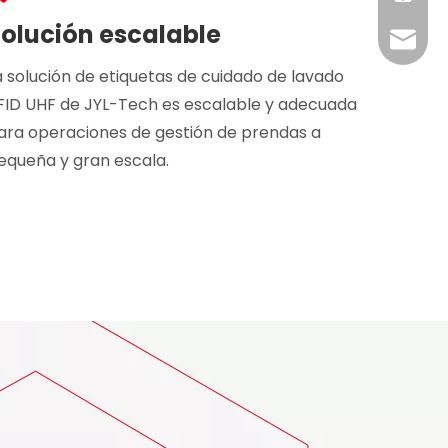
olución escalable
RFID@jy
a solución de etiquetas de cuidado de lavado
FID UHF de JYL-Tech es escalable y adecuada
ara operaciones de gestión de prendas a
equeña y gran escala.