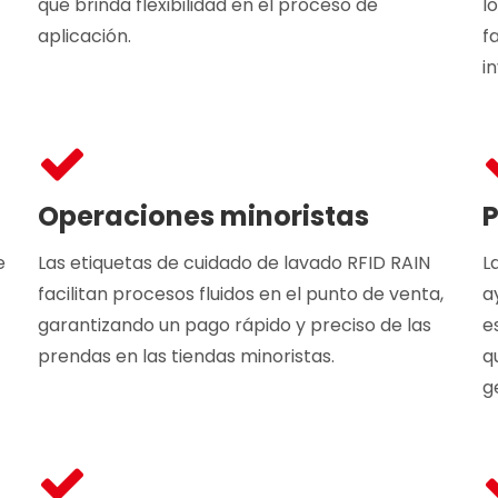
que brinda flexibilidad en el proceso de
l
aplicación.
f
i
Operaciones minoristas
P
e
Las etiquetas de cuidado de lavado RFID RAIN
L
facilitan procesos fluidos en el punto de venta,
a
garantizando un pago rápido y preciso de las
e
prendas en las tiendas minoristas.
q
g