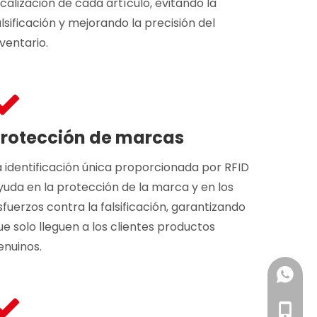
ocalización de cada artículo, evitando la
alsificación y mejorando la precisión del
nventario.
rotección de marcas
a identificación única proporcionada por RFID
yuda en la protección de la marca y en los
sfuerzos contra la falsificación, garantizando
ue solo lleguen a los clientes productos
enuinos.
+86 18
+86 19
+86-18