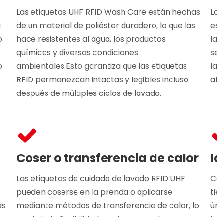
Las etiquetas UHF RFID Wash Care están hechas
L
a
de un material de poliéster duradero, lo que las
e
o
hace resistentes al agua, los productos
l
químicos y diversas condiciones
s
o
ambientales.Esto garantiza que las etiquetas
l
RFID permanezcan intactas y legibles incluso
a
después de múltiples ciclos de lavado.
Coser o transferencia de calor
I
Las etiquetas de cuidado de lavado RFID UHF
C
pueden coserse en la prenda o aplicarse
t
as
mediante métodos de transferencia de calor, lo
ú