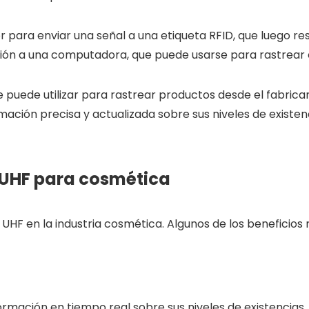
or para enviar una señal a una etiqueta RFID, que luego r
ción a una computadora, que puede usarse para rastrear el
e puede utilizar para rastrear productos desde el fabricant
mación precisa y actualizada sobre sus niveles de existen
D UHF para cosmética
D UHF en la industria cosmética. Algunos de los beneficio
formación en tiempo real sobre sus niveles de existencias