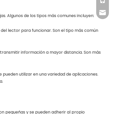
+86 19
+86-18
RFID@jy
jas. Algunos de los tipos más comunes incluyen:
 del lector para funcionar. Son el tipo más común
 transmitir información a mayor distancia. Son más
e pueden utilizar en una variedad de aplicaciones.
a.
son pequeñas y se pueden adherir al propio