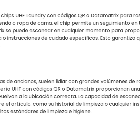
zan chips UHF Laundry con códigos QR o Datamatrix para ras
enda o ropa de cama, el chip permite un seguimiento en 
trix se puede escanear en cualquier momento para propo
a o instrucciones de cuidado específicas. Esto garantiza q
.
cias de ancianos, suelen lidiar con grandes volúmenes de
dería UHF con códigos QR o Datamatrix proporcionan una 
uelvan a la ubicación correcta. La capacidad de escane
l artículo, como su historial de limpieza o cualquier ins
tos estándares de limpieza e higiene.