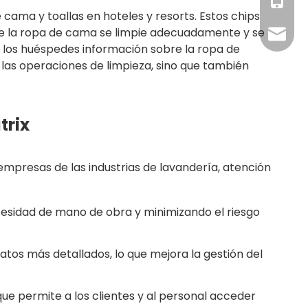
+86 19
+86-18
 cama y toallas en hoteles y resorts. Estos chips
que la ropa de cama se limpie adecuadamente y se
RFID@jy
a los huéspedes información sobre la ropa de
e las operaciones de limpieza, sino que también
trix
mpresas de las industrias de lavandería, atención
cesidad de mano de obra y minimizando el riesgo
tos más detallados, lo que mejora la gestión del
que permite a los clientes y al personal acceder