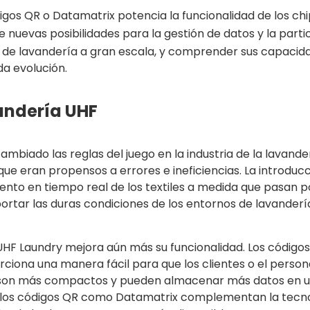
os QR o Datamatrix potencia la funcionalidad de los chi
 nuevas posibilidades para la gestión de datos y la partic
s de lavandería a gran escala, y comprender sus capacid
a evolución.
vandería UHF
ambiado las reglas del juego en la industria de la lavande
e eran propensos a errores e ineficiencias. La introduc
nto en tiempo real de los textiles a medida que pasan p
tar las duras condiciones de los entornos de lavandería i
s UHF Laundry mejora aún más su funcionalidad. Los códi
rciona una manera fácil para que los clientes o el perso
o, son más compactos y pueden almacenar más datos en u
to los códigos QR como Datamatrix complementan la tecno