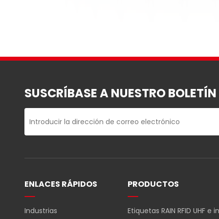
SUSCRÍBASE A NUESTRO BOLETÍN
Noticias de la Industria
Etiquetas RFID en el comercio minorista par
medios y documentos
ENLACES RÁPIDOS
PRODUCTOS
En el acelerado mundo del comercio minorista, la eficiencia
primordiales. Uno de los avances más significativos de los ú
Industrias
Etiquetas RAIN RFID UHF e 
implementación de la tecnología de Identificación por Radi