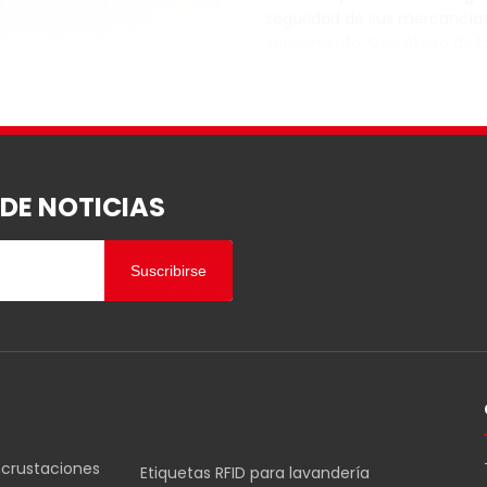
seguridad de sus mercancías
seguimiento. Con el uso de l
tecnología RFID, puede rastr
fácilmente sus palés y cont
medida que avanzan por la 
suministro. En este artículo,
analizaremos la importancia 
etiquetas RFID para palés, las
 DE NOTICIAS
Suscribirse
a gestión de
 y la precisión son
ltimos años ha sido la
incrustaciones
Etiquetas RFID para lavandería
o Frecuencia (RFID). Este