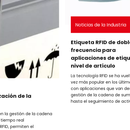
Noticias de la Industria
Etiqueta RFID de dobl
frecuencia para
aplicaciones de etiq
nivel de artículo
La tecnología RFID se ha vue
vez más popular en los últim
con aplicaciones que van de
gestión de la cadena de sumi
zación de la
hasta el seguimiento de acti
de los avances más interesa
en la gestión de la cadena
este campo es la aparición 
n tiempo real
etiquetas RFID de doble frec
RFID, permiten el
ofrecen capacidades mejora