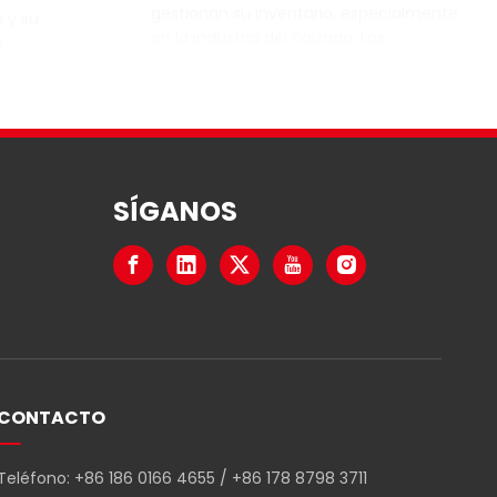
gestionan su inventario, especialmente
 y su
en la industria del calzado. Las
a
etiquetas RFID para zapatos son
ear
pequeñas etiquetas que se pueden
enedores a
colocar en pares de zapatos
cadena de
individuales, lo que permite un fácil
seguimiento y gestión de los niveles de
de las
inventario.
 diferentes
SÍGANOS
CONTACTO
Teléfono: +86 186 0166 4655 / +86 178 8798 3711