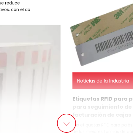
que reduce
el etiquetado a nivel de artíc
ivos. con el ab
Noticias de la Industria
Etiquetas RFID para 
para seguimiento de
facturación de cajas 
Las etiquetas RFID para palé
de las mejores formas de gar