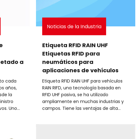
Noticias de la Industria
e
Etiqueta RFID RAIN UHF
Etiquetas RFID para
uetado a
neumáticos para
aplicaciones de vehículos
lto cada
Etiqueta RFID RAIN UHF para vehículos
os años,
RAIN RIFD, una tecnología basada en
sde la
RFID UHF pasiva, se ha utilizado
nistro
ampliamente en muchas industrias y
vos. Uno
campos. Tiene las ventajas de alta
ntes en
eficiencia, identificación precisa y gran
de
capacidad antiinterferente. Con la
uencia, que
mejora continua de la tecnología y el
das para
dec