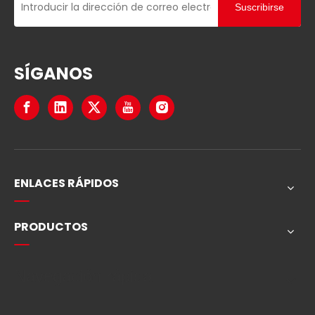
Las etiquetas RFID para palés cambian las reglas del
Suscribirse
juego en la gestión de la cadena de suministro y ofr
ecen eficiencia, precisión y visibilidad en tiempo real
incomparables. Estas etiquetas, integradas con tec
SÍGANOS
nología RFID, permiten el seguimiento y la gestión d
e inventario automatizados, lo que reduce significat
ivamente los errores manuales y los costos operativ
os. con el ab
ENLACES RÁPIDOS
PRODUCTOS
Navegación rápida